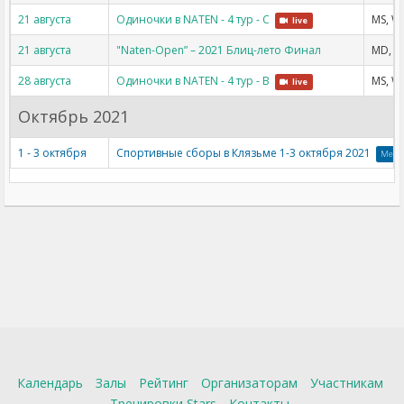
21 августа
Одиночки в NATEN - 4 тур - C
MS, W
live
21 августа
"Naten-Open” – 2021 Блиц-лето Финал
MD, W
28 августа
Одиночки в NATEN - 4 тур - B
MS, W
live
Октябрь 2021
1 - 3 октября
Спортивные сборы в Клязьме 1-3 октября 2021
Меро
Календарь
Залы
Рейтинг
Организаторам
Участникам
Тренировки Stars
Контакты