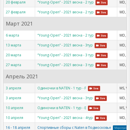
20 февраля
“Young-Open” - 2021 весна - 2 тур
MD, W
live
27 февраля
“Young-Open” - 2021 весна - 2 тур
MD, W
live
Март 2021
6 марта
“Young-Open” - 2021 весна - 2 тур
MD, W
live
13 марта
“Young-Open” - 2021 весна - 3тур
MD, W
live
20 марта
“Young-Open” - 2021 весна - 3 тур
MD, W
live
27 марта
“Young-Open” - 2021 весна - 3 тур
MD, W
live
Апрель 2021
3 апреля
Одиночки в NATEN - 1 тур - F
MS, W
live
3 апреля
“Young-Open” - 2021 весна - 3тур
MD, W
live
10 апреля
Одиночки в NATEN - 1 тур - Е
MS, W
live
10 апреля
“Young-Open” - 2021 весна - 4тур
MD, W
live
16 - 18 апреля
Спортивные сборы с Naten в Подмосковье
Мероприят