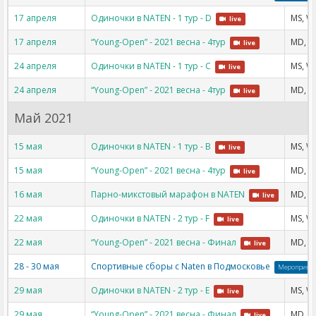
17 апреля
Одиночки в NATEN - 1 тур - D
MS, W
live
17 апреля
“Young-Open” - 2021 весна - 4тур
MD, W
live
24 апреля
Одиночки в NATEN - 1 тур - C
MS, W
live
24 апреля
“Young-Open” - 2021 весна - 4тур
MD, W
live
Май 2021
15 мая
Одиночки в NATEN - 1 тур - B
MS, W
live
15 мая
“Young-Open” - 2021 весна - 4тур
MD, W
live
16 мая
Парно-микстовый марафон в NATEN
MD, W
live
22 мая
Одиночки в NATEN - 2 тур - F
MS, W
live
22 мая
“Young-Open” - 2021 весна - Финал
MD, W
live
28 - 30 мая
Спортивные сборы с Naten в Подмосковье
Мероприят
29 мая
Одиночки в NATEN - 2 тур - E
MS, W
live
29 мая
“Young-Open” - 2021 весна - Финал
MD, W
live