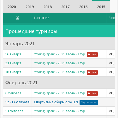
2020
2019
2018
2017
2016
2015
Название
Разр
Прошедшие турниры
Январь 2021
16 января
“Young-Open” - 2021 весна - 1 тур
MD, W
live
23 января
“Young-Open” - 2021 весна - 1 тур
MD, W
30 января
“Young-Open” - 2021 весна - 1 тур
MD, W
live
Февраль 2021
6 февраля
“Young-Open” - 2021 весна - 1 тур
MD, W
live
12 - 14 февраля
Спортивные сборы с NATEN
Мероприятие
13 февраля
“Young-Open” - 2021 весна - 2 тур
MD, W