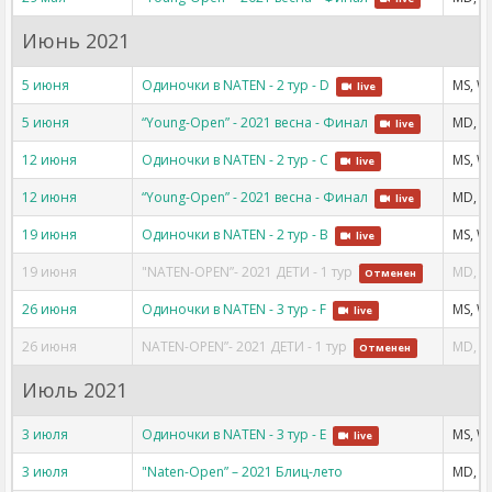
Июнь 2021
5 июня
Одиночки в NATEN - 2 тур - D
MS, W
live
5 июня
“Young-Open” - 2021 весна - Финал
MD, W
live
12 июня
Одиночки в NATEN - 2 тур - C
MS, W
live
12 июня
“Young-Open” - 2021 весна - Финал
MD, W
live
19 июня
Одиночки в NATEN - 2 тур - B
MS, W
live
19 июня
"NATEN-OPEN”- 2021 ДЕТИ - 1 тур
MD, W
Отменен
26 июня
Одиночки в NATEN - 3 тур - F
MS, W
live
26 июня
NATEN-OPEN”- 2021 ДЕТИ - 1 тур
MD, W
Отменен
Июль 2021
3 июля
Одиночки в NATEN - 3 тур - E
MS, W
live
3 июля
"Naten-Open” – 2021 Блиц-лето
MD, W