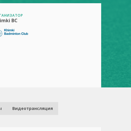
ГАНИЗАТОР
imki BC
ы
Видеотрансляция