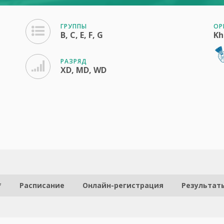
ГРУППЫ
ОР
B, C, E, F, G
Kh
РАЗРЯД
XD, MD, WD
*
Расписание
Онлайн-регистрация
Результат