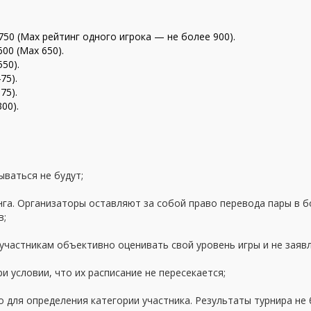
50 (Max рейтинг одного игрока — не более 900).
00 (Max 650).
50).
75).
75).
300
).
ываться не будут;
нга. Организаторы оставляют за собой право перевода пары в 
в;
участникам объективно оценивать свой уровень игры и не заяв
ри условии, что их расписание не пересекается;
 для определения категории участника. Результаты турнира не б