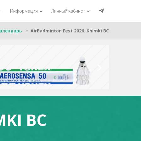
г
Информация
Личный кабинет
алендарь
AirBadminton Fest 2026. Khimki BC
MKI BC