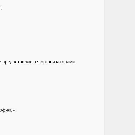
я;
и предоставляются организаторами.
офиль».