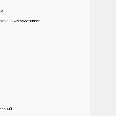
е.
аявившихся участников.
ований.