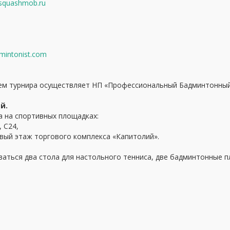
/squashmob.ru
mintonist.com
ем турнира осуществляет НП «Профессиональный Бадминтонный
й.
а на спортивных площадках:
, С24,
рвый этаж торгового комплекса «Капитолий».
аться два стола для настольного тенниса, две бадминтонные пл