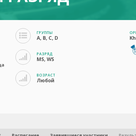
ГРУППЫ
ОР
A, B, C, D
Kh
РАЗРЯД
MS, WS
ца
ВОЗРАСТ
Любой
*
Расписание
Заявившиеся участники
Резуль