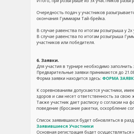
Итого, при розыгрыше из 3х участников разыг
Очередность подач у участников разыгрываетс
окончания Гуммиарм Тай-брейка.
В случае равенства по итогам розыгрыша у 2х 
В случае равенства по итогам розыгрыша Гумм
участников или победителя.
6. Заявки.
Для участия в турнире необходимо заполнить з
Предварительные заявки принимаются до 21.08
Форма заявки находится здесь:
ФОРМА ЗАЯВ
К соревнованиям допускаются участники, имею
здоров и сам несет ответственность за свою 
Также участник дает расписку о согласии на ф
поведение (бросание ракетки, оскорбление соп
Список заявившихся будет обновляться в разде
Заявившиеся Участники
Основная регистрация будет осуществляться н