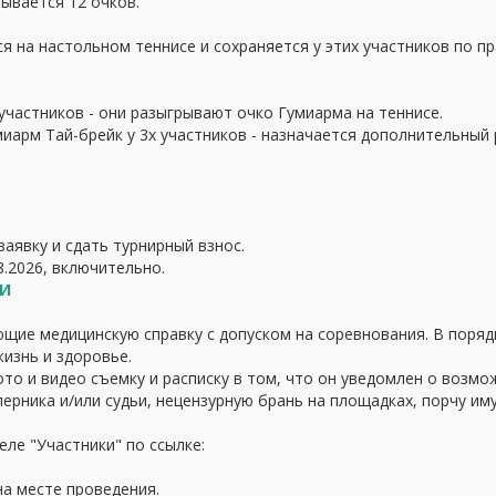
рывается 12 очков.
я на настольном теннисе и сохраняется у этих участников по п
участников - они разыгрывают очко Гумиарма на теннисе.
иарм Тай-брейк у 3х участников - назначается дополнительный 
аявку и сдать турнирный взнос.
.2026, включительно.
КИ
щие медицинскую справку с допуском на соревнования. В порядк
жизнь и здоровье.
ото и видео съемку и расписку в том, что он уведомлен о возм
ерника и/или судьи, нецензурную брань на площадках, порчу имущ
ле "Участники" по ссылке:
а месте проведения.