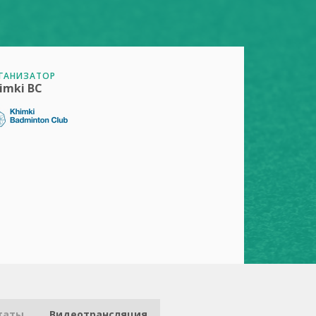
ГАНИЗАТОР
imki BC
таты
Видеотрансляция