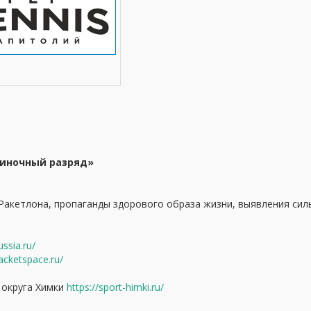
диночный разряд»
Ракетлона, пропаганды здорового образа жизни, выявления сил
ussia.ru/
racketspace.ru/
 округа Химки
https://sport-himki.ru/