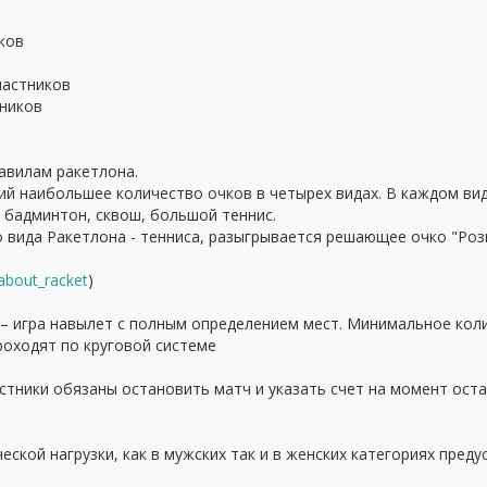
иков
частников
тников
авилам ракетлона.
й наибольшее количество очков в четырех видах. В каждом виде
 бадминтон, сквош, большой теннис.
 вида Ракетлона - тенниса, разыгрывается решающее очко "Роз
/about_racket
)
– игра навылет c полным определением мест. Минимальное коли
роходят по круговой системе
стники обязаны остановить матч и указать счет на момент оста
ческой нагрузки, как в мужских так и в женских категориях пред