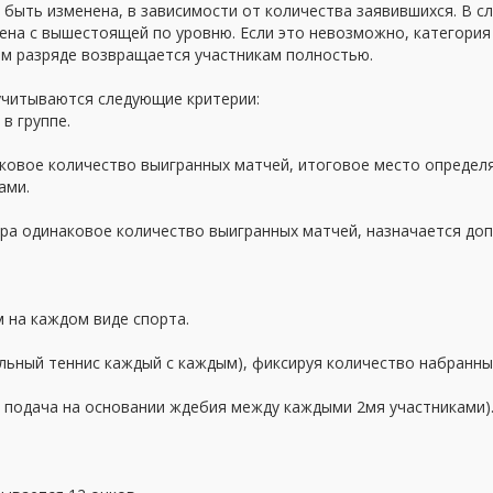
быть изменена, в зависимости от количества заявившихся. В сл
нена с вышестоящей по уровню. Если это невозможно, категория
ем разряде возвращается участникам полностью.
 учитываются следующие критерии:
в группе.
аковое количество выигранных матчей, итоговое место определя
ами.
нира одинаковое количество выигранных матчей, назначается д
м на каждом виде спорта.
льный теннис каждый с каждым), фиксируя количество набранных
, подача на основании ждебия между каждыми 2мя участниками)