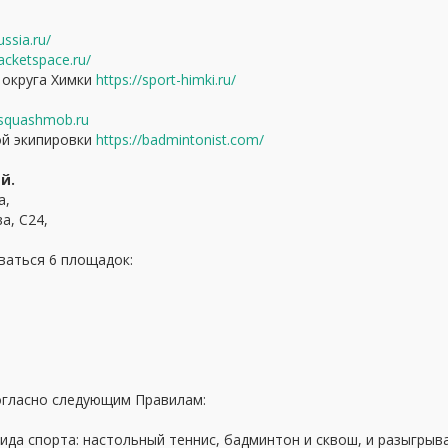
ussia.ru/
racketspace.ru/
 округа Химки
https://sport-himki.ru/
/squashmob.ru
ой экипировки
https://badmintonist.com/
й.
а,
ва, С24,
ваться 6 площадок:
согласно следующим Правилам:
 вида спорта: настольный теннис, бадминтон и сквош, и разыгры