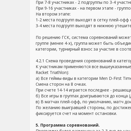
При 7-8 участниках - 2 подгруппы по 3-4 участни
При 9-16 участниках - на первом этапе - группо
На втором этапе:
1-2 места подгрупп выходят в сетку плей-офф
3-4 места подгрупп выходят в нижнюю утешите
По решению ГСК, система соревнований может
группе (менее 4-х), группа может быть объед
категории, турнирный взнос за участие в со
4.2.1 Схема проведения соревнований в категор
К участникам применяются все вышеуказанные
Racket Triathlon):
а) Все геймы-виды в категории Men D-First Tim
Cмена сторон на 8 очках.
При счете 14-14 играется последнее - решающ
б) Все игры в группах доигрываются до конца 
в) В матчах плей-офф, по умолчанию, матч до
По желанию выигравшей стороны, по достижен
фиксируется счет на момент остановки.
5. Программа соревнований.
Программа будет размещена за 2-3 дня до нач