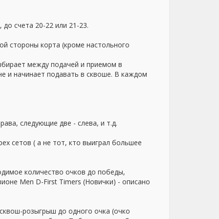
 до счета 20-22 или 21-23.
вой стороны корта (кроме настольного
ыбирает между подачей и приемом в
не и начинает подавать в сквоше. В каждом
ава, следующие две - слева, и т.д.
ех сетов ( а не тот, кто выиграл большее
ходимое количество очков до победы,
ионе Men D-First Timers (Новички) - описано
 сквош-розыгрыш до одного очка (очко