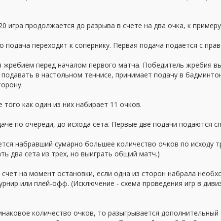
20 игра продолжается до разрыва в счете на два очка, к примеру,
го подача переходит к сопернику. Первая подача подается с пра
 жребием перед началом первого матча. Победитель жребия в
 подавать в настольном теннисе, принимает подачу в бадминто
торону.
того как один из них набирает 11 очков.
че по очереди, до исхода сета. Первые две подачи подаются спр
ется набравший сумарно большее количество очков по исходу тр
ть два сета из трех, но выиграть общий матч.)
 счет на момент остановки, если одна из сторон набрала необ
рнир или плей-офф. (Исключение - схема проведения игр в дивиз
динаковое количество очков, то разыгрывается дополнительный