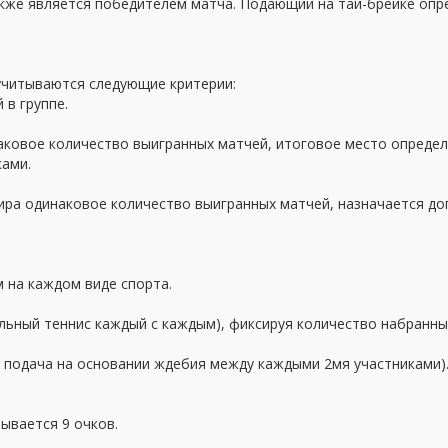
кже является победителем матча. Подающий на тай-брейке оп
 учитываются следующие критерии:
 в группе.
наковое количество выигранных матчей, итоговое место определ
ками.
рнира одинаковое количество выигранных матчей, назначается д
м на каждом виде спорта.
льный теннис каждый с каждым), фиксируя количество набранных
, подача на основании ждебия между каждыми 2мя участниками)
ывается 9 очков.