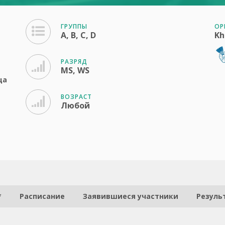
ГРУППЫ
ОР
A, B, C, D
Kh
РАЗРЯД
MS, WS
ца
ВОЗРАСТ
Любой
*
Расписание
Заявившиеся участники
Резуль