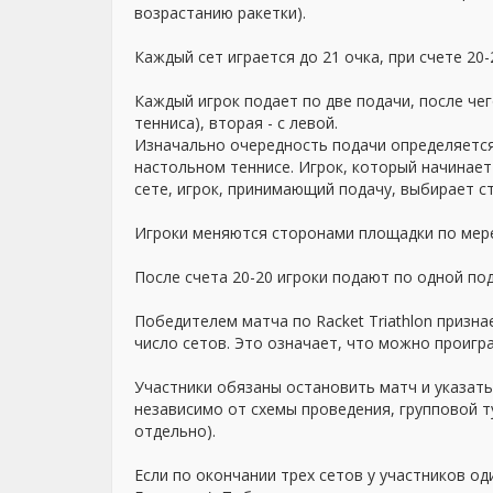
возрастанию ракетки).
Каждый сет играется до 21 очка, при счете 20-
Каждый игрок подает по две подачи, после че
тенниса), вторая - с левой.
Изначально очередность подачи определяется
настольном теннисе. Игрок, который начинает
сете, игрок, принимающий подачу, выбирает с
Игроки меняются сторонами площадки по мере 
После счета 20-20 игроки подают по одной пода
Победителем матча по Racket Triathlon призна
число сетов. Это означает, что можно проигра
Участники обязаны остановить матч и указать
независимо от схемы проведения, групповой ту
отдельно).
Если по окончании трех сетов у участников о