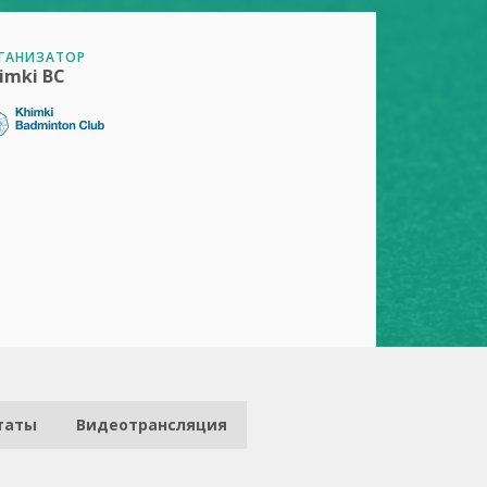
ГАНИЗАТОР
imki BC
таты
Видеотрансляция