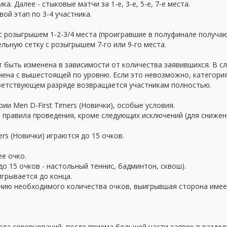
ка. Далее - стыковые матчи за 1-е, 3-е, 5-е, 7-е места.
вой этап по 3-4 участника.
 с розыгрышем 1-2-3/4 места (проигравшие в полуфинале получа
льную сетку с розыгрышем 7-го или 9-го места.
 быть изменена в зависимости от количества заявившихся. В сл
инена с вышестоящей по уровню. Если это невозможно, категор
ответствующем разряде возвращается участникам полностью.
ии Men D-First Timers (Новички), особые условия.
 правила проведения, кроме следующих исключений (для снижени
ers (Новички) играются до 15 очков.
ее очко.
(до 15 очков - настольный теннис, бадминтон, сквош).
игрывается до конца.
ию необходимого количества очков, выигрывшая сторона имеет
ала соревнований, после приема большей части заявок в раздел