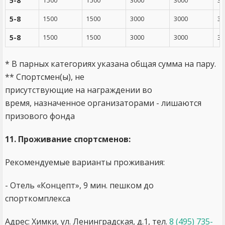
5-8
1500
1500
3000
3000
30
5-8
1500
1500
3000
3000
30
5-8
1500
1500
3000
3000
30
* В парных категориях указана общая сумма на пару.
** Спортсмен(ы), не
присутствующие на награждении во
время, назначенное организаторами - лишаются
призового фонда
11. Проживание спортсменов:
Рекомендуемые варианты проживания:
- Отель «Концепт», 9 мин. пешком до
спорткомплекса
Адрес: Химки, ул. Ленинградская, д.1, тел.
8 (495) 735-