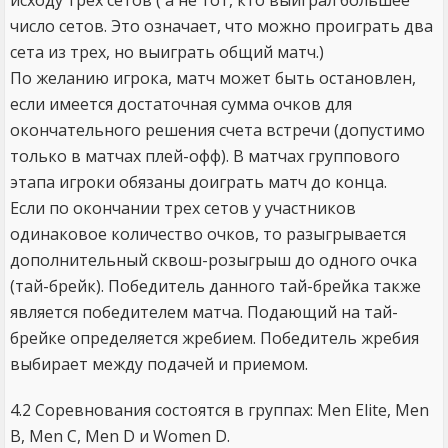
исходу трех сетов ( а не тот, кто выиграл большее
число сетов. Это означает, что можно проиграть два
сета из трех, но выиграть общий матч.)
По желанию игрока, матч может быть остановлен,
если имеется достаточная сумма очков для
окончательного решения счета встречи (допустимо
только в матчах плей-офф). В матчах группового
этапа игроки обязаны доиграть матч до конца.
Если по окончании трех сетов у участников
одинаковое количество очков, то разыгрывается
дополнительный сквош-розыгрыш до одного очка
(тай-брейк). Победитель данного тай-брейка также
является победителем матча. Подающий на тай-
брейке определяется жребием. Победитель жребия
выбирает между подачей и приемом.
4.2 Соревнования состоятся в группах: Men Elite, Men
B, Men C, Men D и Women D.