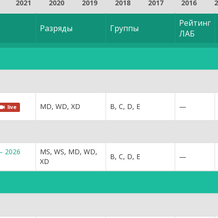
2021
2020
2019
2018
2017
2016
2
Рейтинг
Разряды
Группы
ЛАБ
MD, WD, XD
B, C, D, E
—
live
— 2026
MS, WS, MD, WD,
B, C, D, E
—
XD