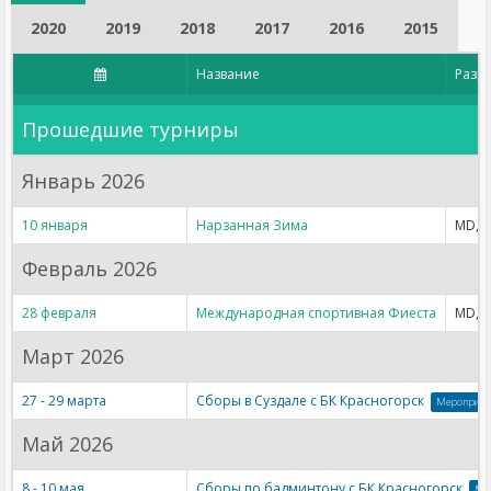
2020
2019
2018
2017
2016
2015
Название
Разр
Прошедшие турниры
Январь 2026
10 января
Нарзанная Зима
MD, 
Февраль 2026
28 февраля
Международная спортивная Фиеста
MD, 
Март 2026
27 - 29 марта
Сборы в Суздале с БК Красногорск
Мероприят
Май 2026
8 - 10 мая
Сборы по бадминтону с БК Красногорск
Ме