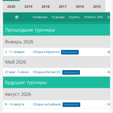
2020
2019
2018
2017
2016
2015
Название
Разряды
Группы
Рейтинг ЛАБ
Воз
Прошедшие турниры
Январь 2026
2 - 11 января
Сборы в Иркутске
Дет
Мероприятие
Май 2026
27 мая - 5 июня
Сборы в Китае🇨🇳
Лю
Мероприятие
Будущие турниры
Август 2026
8 - 14 августа
Сборы на Байкале
Лю
Мероприятие