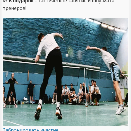
🎁
В подарок
- тактическое занятие и шоу-матч
тренеров!
Забронировать участие