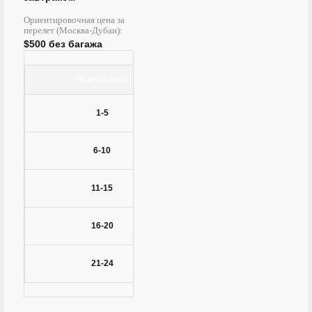
Ориентировочная цена за
перелет (Москва-Дубаи):
$500 без багажа
Номера мест
Цена за спортп
1-5
$700
6-10
$800
11-15
$900
16-20
$1000
21-24
$1100