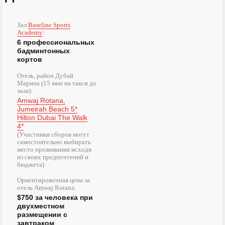
Зал
Baseline Sports
Academy
:
6 профессиональных
бадминтонных
кортов
Отель, район Дубай
Марина (15 мин на такси до
зала):
Amwaj Rotana,
Jumeirah Beach 5*
Hilton Dubai The Walk
4*
(Участники сборов могут
самостоятельно выбирать
место проживания исходя
из своих предпочтений и
бюджета)
Ориентировочная цена за
отель Amwaj Rotana:
$750 за человека при
двухместном
размещении с
завтраком