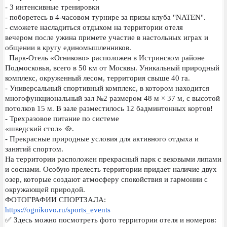
- 3 интенсивные тренировки
- поборетесь в 4-часовом турнире за призы клуба "NATEN".
- сможете насладиться отдыхом на территории отеля
вечером после ужина примете участие в настольных играх и
общении в кругу единомышленников.
Парк-Отель «Огниково» расположен в Истринском районе
Подмосковья, всего в 50 км от Москвы. Уникальный природный
комплекс, окруженный лесом, территория свыше 40 га.
- Универсальный спортивный комплекс, в котором находится
многофункциональный зал №2 размером 48 м × 37 м, с высотой
потолков 15 м. В зале разместилось 12 бадминтонных кортов!
- Трехразовое питание по системе
«шведский стол» 🥘.
- Прекрасные природные условия для активного отдыха и
занятий спортом.
На территории расположен прекрасный парк с вековыми липами
и соснами. Особую прелесть территории придает наличие двух
озер, которые создают атмосферу спокойствия и гармонии с
окружающей природой.
ФОТОГРАФИИ СПОРТЗАЛА:
https://ognikovo.ru/sports_events
✅ Здесь можно посмотреть фото территории отеля и номеров: