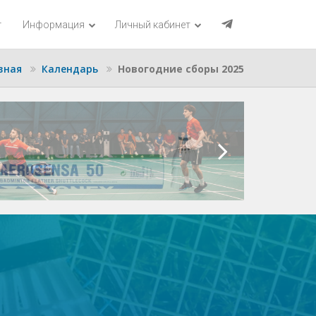
г
Информация
Личный кабинет
вная
Календарь
Новогодние сборы 2025