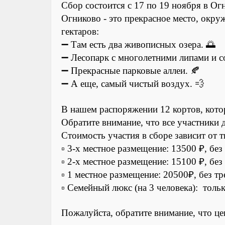
Сбор состоится с 17 по 19 ноября в Ог
Огниково - это прекрасное место, окр
гектаров:
➖ Там есть два живописных озера. 🌅
➖ Лесопарк с многолетними липами и с
➖ Прекрасные парковые аллеи. 🍂
➖ А еще, самый чистый воздух. 💨
В нашем распоряжении 12 кортов, кото
Обратите внимание, что все участники 
Стоимость участия в сборе зависит от 
▫️ 3-х местное размещение: 13500 ₽, бе
▫️ 2-х местное размещение: 15100 ₽, бе
▫️ 1 местное размещение: 20500₽, без 
▫️ Семейный люкс (на 3 человека): толь
Пожалуйста, обратите внимание, что це