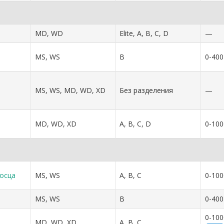
MD, WD
Elite, A, B, C, D
—
MS, WS
B
0-400
MS, WS, MD, WD, XD
Без разделения
—
MD, WD, XD
A, B, C, D
0-100
осца
MS, WS
A, B, C
0-100
MS, WS
B
0-400
0-100
MD, WD, XD
A, B, C