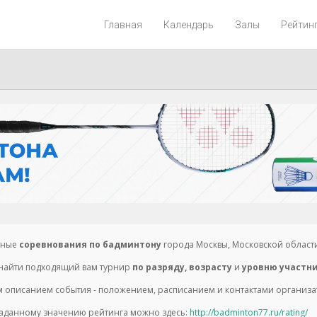
Главная
Календарь
Залы
Рейтин
енные
соревнования по бадминтону
города Москвы, Московской области
е найти подходящий вам турнир
по разряду, возрасту
и
уровню участн
описанием события - положением, расписанием и контактами организато
заданному значению рейтинга можно здесь:
http://badminton77.ru/rating/