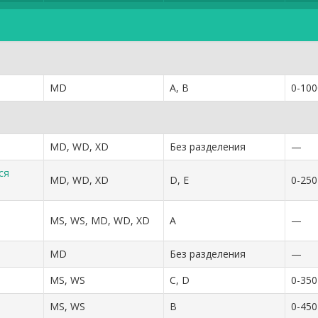
MD
A, B
0-100
MD, WD, XD
Без разделения
—
ся
MD, WD, XD
D, E
0-250
MS, WS, MD, WD, XD
A
—
MD
Без разделения
—
MS, WS
C, D
0-350
MS, WS
B
0-450