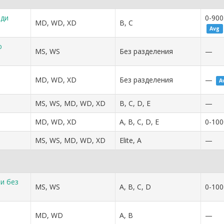
еди
0-900
MD, WD, XD
B, C
Avg
ю
MS, WS
Без разделения
—
MD, WD, XD
Без разделения
—
A
MS, WS, MD, WD, XD
B, C, D, E
—
MD, WD, XD
A, B, C, D, E
0-100
MS, WS, MD, WD, XD
Elite, A
—
 и без
MS, WS
A, B, C, D
0-100
MD, WD
A, B
—