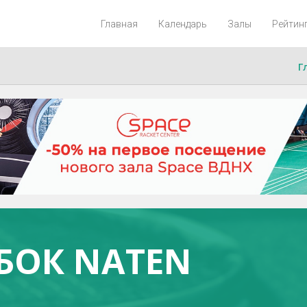
Главная
Календарь
Залы
Рейтин
Г
БОК NATEN