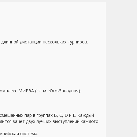
 длинной дистанции нескольких турниров.
 комплекс МИРЭА (ст. м. Юго-Западная).
мешанных пар в группах В, С, D и E. Каждый
одится зачет двух лучших выступлений каждого
импийская система.