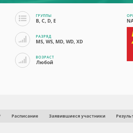
ГРУППЫ
ОР
B, C, D, E
N
РАЗРЯД
MS, WS, MD, WD, XD
ВОЗРАСТ
Любой
*
Расписание
Заявившиеся участники
Резуль