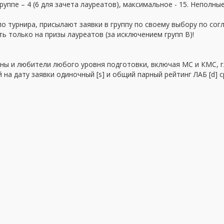
руппе – 4 (6 для зачета лауреатов), максимальное - 15. Неполн
ло турнира, присылают заявки в группу по своему выбору по сог
ь только на призы лауреатов (за исключением групп В)!
мены и любители любого уровня подготовки, включая МС и КМС, 
 на дату заявки одиночный [s] и общий парный рейтинг ЛАБ [d] с