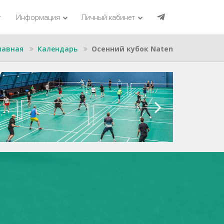
г
Информация
Личный кабинет
лавная
Календарь
Осенний кубок Naten