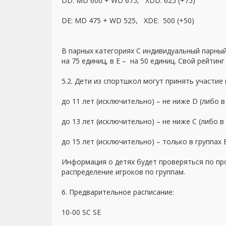
DD: MD 600 + WD 675, XDD: 625 (+75)
DE: MD 475 + WD 525, XDE: 500 (+50)
В парных категориях C индивидуальный парный
на 75 единиц, в Е – на 50 единиц. Свой рейтин
5.2. Дети из спортшкол могут принять участие
до 11 лет (исключительно) – не ниже D (либо в
до 13 лет (исключительно) – не ниже С (либо в
до 15 лет (исключительно) – только в группах
Информация о детях будет проверяться по пр
распределение игроков по группам.
6. Предварительное расписание:
10-00 SC SЕ