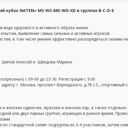
ий кубок NATEN»
MS
-
WS
-MD-WD-XD в группах B-C-D-E
аганда здорового и активного образа жизни.
 опытом, выявление самых сильных и активных игроков.
астия, в том числе умения эффективно распорядиться силами на
и - Шипов Алексей и Шведова Марина.
оскресенье) с 09-00 до 23-30. Регистрация с 9.00
 адресу: г. Москва, проспект Вернадского, д.78 с.5., спортивный
и женских одиночек, мужских и женских пар, а также отдельно с
одной или двух парных группах, играющих в разное время. Пров
изами.
я по стандартной схеме: подгруппы из 3-4 участников, затем ол