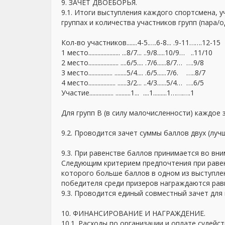
9. ЗАЧЕТ ДВОЕБОРЬЯ.
9.1. Итоги выступления каждого спортсмена, у
группах и количества участников групп (пара/о
Кол-во участников.......4-5.….6-8... .9-11…….12-15
1 место..................... ...8/7... ..9/8.....10/9… ..11/10
2 место.................... ....6/5.... .7/6......8/7… ….9/8
3 место................ ........5/4.... .6/5......7/6. …..8/7
4 место.................. ......3/2... ..4/3......5/4… ….6/5
Участие................ ..........1... ....1.........1…….….1
Для групп B (в силу малочисленности) каждое 
9.2. Проводится зачет суммы баллов двух (луч
9.3. При равенстве баллов принимается во вн
Следующим критерием предпочтения при равен
которого больше баллов в одном из выступлен
победителя среди призеров награждаются рав
9.3. Проводится единый совместный зачет для
10. ФИНАНСИРОВАНИЕ И НАГРАЖДЕНИЕ.
10.1. Расходы по организации и оплате судейс