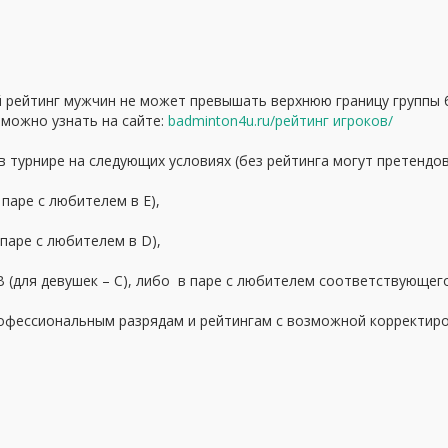
 рейтинг мужчин не может превышать верхнюю границу группы б
г можно узнать на сайте:
badminton4u.ru/рейтинг игроков/
 в турнире на следующих условиях (без рейтинга могут претендов
 паре с любителем в Е),
 паре с любителем в D),
 В (для девушек – С), либо в паре с любителем соответствующего
офессиональным разрядам и рейтингам с возможной корректир