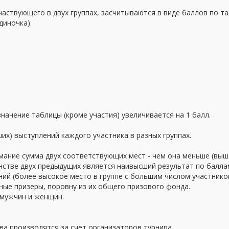
частвующего в двух группах, засчитываются в виде баллов по т
диночка):
значение таблицы (кроме участия) увеличивается на 1 балл.
ших) выступлений каждого участника в разных группах.
имание сумма двух соответствующих мест - чем она меньше (выш
стве двух предыдущих является наивысший результат по баллам
ий (более высокое место в группе с большим числом участнико
ные призеры, поровну из их общего призового фонда.
 мужчин и женщин.
тва производятся за счет организаторов турнира.