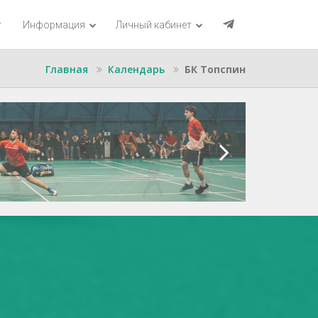
г
Информация
Личный кабинет
Главная
Календарь
БК Топспин