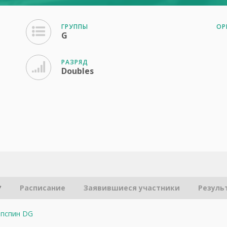
ГРУППЫ
ОР
G
РАЗРЯД
Doubles
*
Расписание
Заявившиеся участники
Резуль
Топспин DG