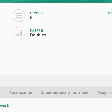
ГРУППЫ
ОР
F
РАЗРЯД
Doubles
*
Расписание
Заявившиеся участники
Резуль
рена DF