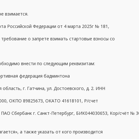
не взимается
.
та Российской Федерации от 4 марта 2025г № 181,
т требование о запрете взимать стартовые взносы со
обходимо внести по следующим реквизитам:
ортивная федерация бадминтона
 область, г. Гатчина, ул. Достоевского, д. 2. ИНН
000, ОКПО 89825673, ОКАТО 41618101, Р/счет
 ПАО Сбербанк г. Санкт-Петербург, БИК
044030653, Кор/счёт № 
агается», а также указать от кого производится