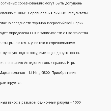
в спортивных соревнованиях могут быть допущены
сованию с НФБР. Соревнования личные. Результаты
огласно звёздности турнира Всероссийской Серии
удет определена ГСК в зависимости от количества
 разыгрываются.
К участию в соревнованиях
ствующую подготовку, имеющие допуск врача,
ния по знанию Антидопинговых правил. Игры
арка воланов – Li-Ning G800. Приобретение
рантируется.
чный взнос
в размере: одиночный разряд – 1000