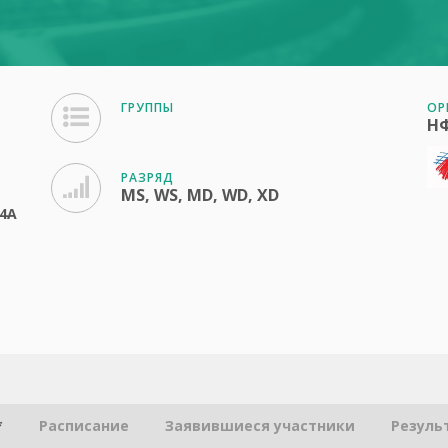
ГРУППЫ
ОР
Н
РАЗРЯД
MS, WS, MD, WD, XD
14А
*
Расписание
Заявившиеся участники
Резуль