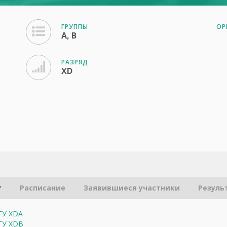
ГРУППЫ
ОР
A, B
РАЗРЯД
XD
*
Расписание
Заявившиеся участники
Резуль
мГУ XDA
мГУ XDB