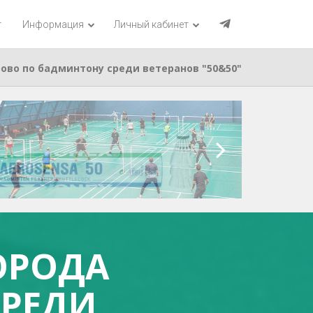
г
Информация
Личный кабинет
рово по бадминтону среди ветеранов "50&50"
ГОРОДА
СРЕДИ