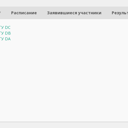
*
Расписание
Заявившиеся участники
Резуль
мГУ DC
мГУ DB
мГУ DA