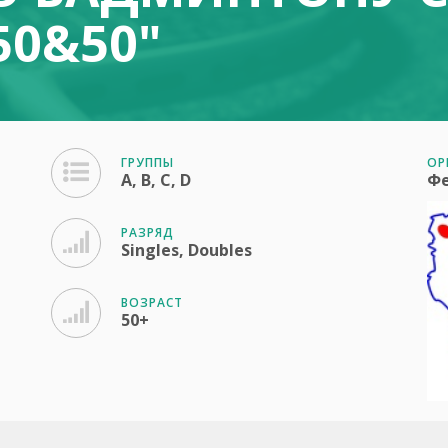
50&50"
ГРУППЫ
ОР
A, B, C, D
Фе
РАЗРЯД
Singles, Doubles
ВОЗРАСТ
50+