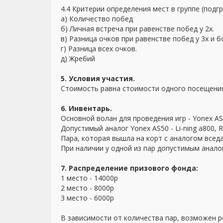
4.4 Критерии определения мест в группе (подг
а) ⁠Количество побед
б)⁠ ⁠Личная встреча при равенстве побед у 2х.
в)⁠ ⁠Разница очков при равенстве побед у 3х и
г)⁠ ⁠Разница всех очков.
д)⁠ ⁠Жребий
5. Условия участия.
Стоимость равна стоимости одного посещения
6. Инвентарь.
Основной волан для проведения игр - Yonex AS
Допустимый аналог Yonex AS50 - Li-ning a800, 
Пара, которая вышла на корт с аналогом всед
При наличии у одной из пар допустимым анало
7. Распределение призового фонда:
1 место - 14000р
2 место - 8000р
3 место - 6000р
В зависимости от количества пар, возможен р