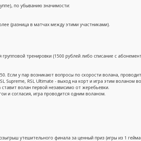
руппе), по убыванию значимости:
 более (разница в матчах между этими участниками).
 групповой тренировки (1500 рублей либо списание с абонемен
50. Если у пар возникают вопросы по скорости волана, проводи
RSL Supreme, RSL Ultimate - выход на корт и игра этим воланом
а ставит волан первой независимо от жеребьевки.
гои и согласия, игра проводится одним воланом.
озыгрыш утешительного финала за ценный приз (игры из 1 гейма)