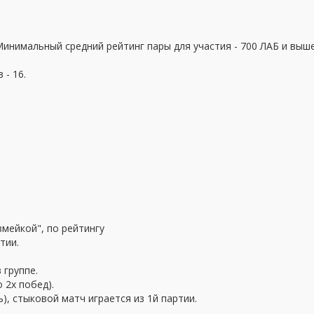
 Минимальный средний рейтинг пары для участия - 700 ЛАБ и выш
 - 16.
"змейкой", по рейтингу
тии.
 группе.
 2х побед).
, стыковой матч играется из 1й партии.