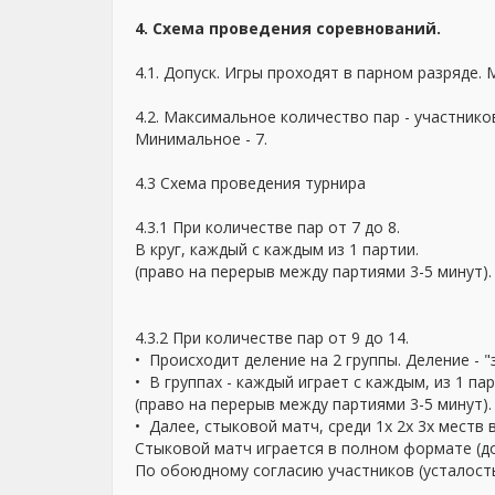
4. Схема проведения соревнований.
4.1. Допуск. Игры проходят в парном разряде.
4.2. Максимальное количество пар - участников
Минимальное - 7.
4.3 Схема проведения турнира
4.3.1 При количестве пар от 7 до 8.
В круг, каждый с каждым из 1 партии.
(право на перерыв между партиями 3-5 минут).
4.3.2 При количестве пар от 9 до 14.
•⁠ ⁠Происходит деление на 2 группы. Деление - 
•⁠ ⁠В группах - каждый играет с каждым, из 1 пар
(право на перерыв между партиями 3-5 минут).
•⁠ ⁠Далее, стыковой матч, среди 1х 2х 3х меств в
Стыковой матч играется в полном формате (до
По обоюдному согласию участников (усталость)