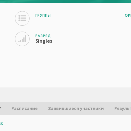
ГРУППЫ
ОР
РАЗРЯД
Singles
*
Расписание
Заявившиеся участники
Резуль
Sk