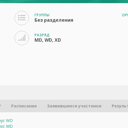
ГРУППЫ
ОР
Без разделения
РАЗРЯД
MD, WD, XD
*
Расписание
Заявившиеся участники
Резуль
брус WD
брус MD