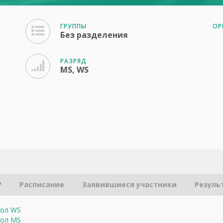
ГРУППЫ
ОР
Без разделения
РАЗРЯД
MS, WS
*
Расписание
Заявившиеся участники
Резуль
кол WS
кол MS