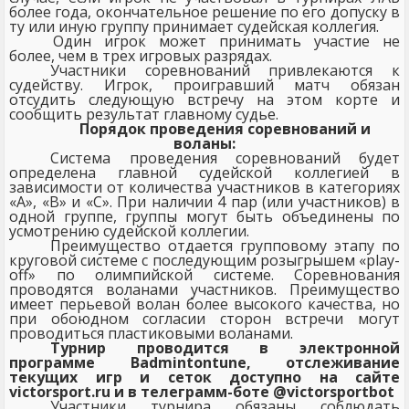
более года, окончательное решение по его допуску в
ту или иную группу принимает судейская коллегия.
Один игрок может принимать участие не
более, чем в трех игровых разрядах.
Участники соревнований привлекаются к
судейству. Игрок, проигравший матч обязан
отсудить следующую встречу на этом корте и
сообщить результат главному судье.
Порядок проведения соревнований и
воланы:
Система проведения соревнований будет
определена главной судейской коллегией в
зависимости от количества участников в категориях
«А», «В» и «С». При наличии 4 пар (или участников) в
одной группе, группы могут быть объединены по
усмотрению судейской коллегии.
Преимущество отдается групповому этапу по
круговой системе с последующим розыгрышем «
play
-
off
» по олимпийской системе. Соревнования
проводятся воланами участников. Преимущество
имеет перьевой волан более высокого качества, но
при обоюдном согласии сторон встречи могут
проводиться пластиковыми воланами.
Турнир проводится в электронной
программе
Badmintontune
, отслеживание
текущих игр и сеток доступно на сайте
victorsport
.
ru
и в телеграмм-боте @
victorsportbot
Участники турнира обязаны соблюдать