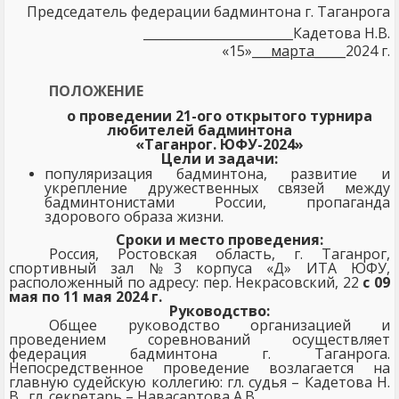
Председатель федерации бадминтона г. Таганрога
________________________Кадетова Н.В.
«15»___
марта
_____2024 г.
ПОЛОЖЕНИЕ
о проведении 21-ого открытого турнира
любителей бадминтона
«Таганрог. ЮФУ-2024»
Цели и задачи:
популяризация бадминтона, развитие и
укрепление дружественных связей между
бадминтонистами России, пропаганда
здорового образа жизни.
Сроки и место проведения:
Россия, Ростовская область, г. Таганрог,
спортивный зал №3 корпуса «Д» ИТА ЮФУ,
расположенный по адресу: пер. Некрасовский, 22
с 09
мая по 11 мая 2024 г.
Руководство:
Общее руководство организацией и
проведением соревнований осуществляет
федерация бадминтона г. Таганрога.
Непосредственное проведение возлагается на
главную судейскую коллегию: гл. судья – Кадетова Н.
В., гл. секретарь – Навасартова А.В..