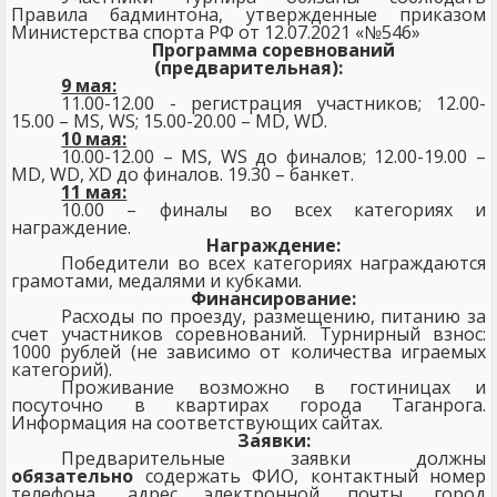
Правила бадминтона, утвержденные приказом
Министерства спорта РФ от 12.07.2021 «№546»
Программа соревнований
(предварительная):
9 мая:
11.00-12.00 - регистрация участников; 12.00-
15.00 –
MS
,
WS
; 15.00-20.00 –
MD
,
WD
.
10 мая:
10.00-12.00 –
MS
,
WS
до финалов; 12.00-19.00 –
MD
,
WD
,
XD
до финалов. 19.30 – банкет.
11 мая:
10.00 – финалы во всех категориях и
награждение.
Награждение:
Победители во всех категориях награждаются
грамотами, медалями и кубками.
Финансирование:
Расходы по проезду, размещению, питанию за
счет участников соревнований.
Турнирный взнос:
1000 рублей (не зависимо от количества играемых
категорий).
Проживание возможно в гостиницах и
посуточно в квартирах города Таганрога.
Информация на соответствующих сайтах.
Заявки:
Предварительные заявки должны
обязательно
содержать ФИО, контактный номер
телефона, адрес электронной почты, город