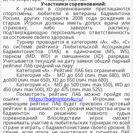
Участники соревнований:
К участию в соревнованиях приглашаются
спортсмены, любители и ветераны бадминтона
России, других государств 2008 года рождения и
старше. Игроки должны иметь допуск врача или
страховку, либо заверить расписку,
подтверждающую персональную ответственность
за состояние своего здоровья.
Турнир проводится в категориях «А», «В», «С»
по системе рейтинга Любительской Ассоциации
Бадминтонистов (ЛАБ) в одиночном (
MS
,
WS
),
парном (
MD
,
WD
) и смешанном (
XD
) разрядах.
Учитывается текущий на дату заявки общий парный
рейтинг ЛАБ средний на пару:
Категория «А» - Рейтинг ЛАБ без ограничений.
Категория «В» -
MD
до 650 (лич.
max
680),
WD
до600 (лич.
max
650),
XD
до 650 (лич.
max
680);
Категория «С» -
MD
до 500 (лич.
max
550),
WD
до
450 (лич.
max
500),
XD
до 475 (лич.
max
525);
Посмотреть рейтинг ЛАБ можно пройдя по
ссылке:
https
://
badminton
4
u
.
ru
/
Игрокам, не
имеющим рейтинг ЛАБ будет присвоен стартовый
рейтинг в зависимости от уровня мастерства игры в
бадминтон по решению главного судьи
соревнований. Впоследствии игрок сможет
принимать участие в любительских турнирах по всей
стране и играть с бадминтонистами своего уровня. В
случае, если игрок не участвовал в турнирах ЛАБ