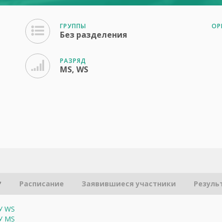
ГРУППЫ
ОР
Без разделения
РАЗРЯД
MS, WS
*
Расписание
Заявившиеся участники
Резуль
ГУ WS
ГУ MS