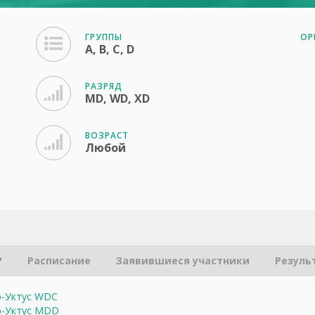
ГРУППЫ
ОР
A, B, C, D
РАЗРЯД
MD, WD, XD
ВОЗРАСТ
Любой
*
Расписание
Заявившиеся участники
Резуль
ер-Уктус WDC
ер-Уктус MDD