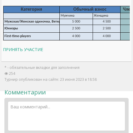
Категория
Обычный взнос
Член
Мужчина
Женщина
Мужская/Женская одиночка, Ветераны
5 000
4 500
Юниоры
2 500
2 500
First-time-players
4 000
4 000
ПРИНЯТЬ УЧАСТИЕ
* - обязательные вкладки для заполнения
254
Турнир опубликован на сайте: 23 июня 2023 в 18:58
Комментарии