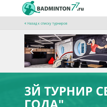
Назад к списку турниров
3Й ТУРНИР С
ГОДА"