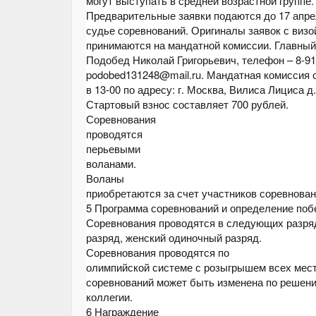
могут выступать в средней возрастной группе.
Предварительные заявки подаются до 17 апре
судье соревнований. Оригиналы заявок с визо
принимаются на мандатной комиссии. Главный
Подобед Николай Григорьевич, телефон – 8-915
podobed131248@mail.ru. Мандатная комиссия с
в 13-00 по адресу: г. Москва, Вилиса Лициса д.
Стартовый взнос составляет 700 рублей.
Соревнования
проводятся
перьевыми
воланами.
Воланы
приобретаются за счет участников соревнован
5 Программа соревнований и определение поб
Соревнования проводятся в следующих разря
разряд, женский одиночный разряд.
Соревнования проводятся по
олимпийской системе с розыгрышем всех мест
соревнований может быть изменена по решен
коллегии.
6 Награждение