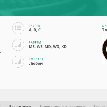
ГРУППЫ
ОР
A, B, C
Ta
РАЗРЯД
MS, WS, MD, WD, XD
,
ВОЗРАСТ
Любой
*
Расписание
Заявившиеся участники
Резуль